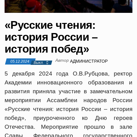
и
ю
«Русские чтения:
история России –
история побед»
Автор
АДМИНИСТРАТОР
05.12.2024
Выкл.
5 декабря 2024 года О.В.Рубцова, ректор
Академии инновационного образования и
развития приняла участие в замечательном
мероприятии Ассамблеи народов России
«Русские чтения: история России – история
побед», приуроченного ко Дню героев
Отечества. Мероприятие прошло в зале
Славы Федерального государственного