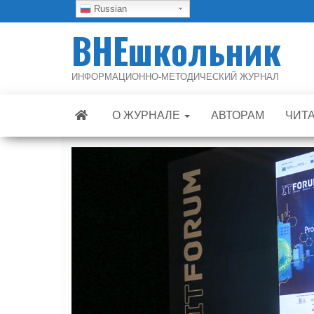
Skip
Russian
to
ВНЕшкольник
the
content
ИНФОРМАЦИОННО-МЕТОДИЧЕСКИЙ ЖУРНАЛ
О ЖУРНАЛЕ
АВТОРАМ
ЧИТ