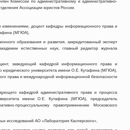
член Комиссии по административному и административно-
тделения Ассоциации юристов России.
ния изменениями, доцент кафедры информационного права и
тафина (МГЮА),
ионного образования и развития, аккредитованный эксперт
 академии естественных наук, главный редактор журнала
оцент, заведующий кафедрой информационного права и
о юридического университета имени О.Е. Кутафина (МГЮА),
ного права и международной информационной безопасности
ведующего кафедрой административного права и процесса
ниверситета имени О.Е. Кутафина (МГЮА), председатель
ативно-процессуальному правоприменению Московского
ных исследований АО «Лаборатория Касперского»,
ьтант, директор центра развития для детей, подростков и