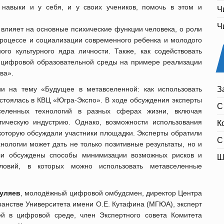
навыки и у себя, и у своих учеников, помочь в этом и
Ч
Ч
н влияет на основные психические функции человека, о роли
роцессе и социализации современного ребенка и молодого
го культурного ядра личности. Также, как содействовать
цифровой образовательной среды на примере реализации
ва».
и на тему «Будущее в метавселенной: как использовать
З
стоялась в КВЦ «Югра-Экспо». В ходе обсуждения эксперты
С
селенных технологий в разных сферах жизни, включая
тическую индустрию. Однако, возможности использования
К
которую обсуждали участники площадки. Эксперты обратили
С
нологии может дать не только позитивные результаты, но и
ыли обсуждены способы минимизации возможных рисков и
Ш
ловий, в которых можно использовать метавселенные
Гуляев
, молодёжный цифровой омбудсмен, директор Центра
анстве Университета имени О.Е. Кутафина (МГЮА), эксперт
ей в цифровой среде, член Экспертного совета Комитета