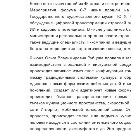
Более пяти тысяч гостей из 45 стран и всех регио
Мероприятия форума 6-7 июня прошли на п
Государственного художественного музея, ЮГУ,
обсуждение цифровой трансформации отраслей эк
ИИ и кадрового потенциала. В числе участников б
министерств и региональных органов власти стран
также ведущие специалисты IT-компаний и ведущие
богата на мероприятия: стратегические сессии, те
6 июня Ольга Владимировна Рубцова провела в з
взаимодействия в реальной и виртуальной сред
происходит активное изменение конфигурации ком
между традиционными системами культуры и обра
единства, новых форм взаимодействия детей и мо
поколений, создает или адаптирует новые форм
происходит быстрое распространение новых 
телекоммуникационного пространства, скоростно
сети Интернет, мобильной телефонной связи. Э
процесса, происходит смена или подмена куль
человек находятся в состоянии интенсивного соци
неопределенности, дискомфорта и др. Это предъяв