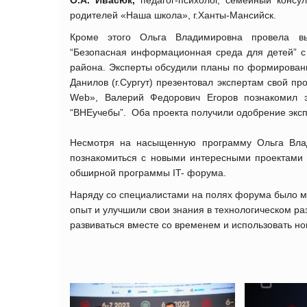
родителей «Наша школа», г.Ханты-Мансийск.
Кроме этого Ольга Владимировна провела вые
“Безопасная информационная среда для детей” с 
района. Эксперты обсудили планы по формировани
Данилов (г.Сургут) презентовал экспертам свой п
Web», Валерий Федорович Егоров познакомил 
“ВНЕучебы”. Оба проекта получили одобрение экс
Несмотря на насыщенную программу Ольга Влад
познакомиться с новыми интересными проектами 
обширной программы IT- форума.
Наряду со специалистами на полях форума было мн
опыт и улучшили свои знания в технологическом ра
развиваться вместе со временем и использовать но