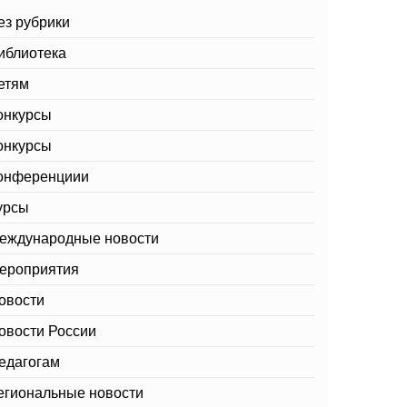
ез рубрики
иблиотека
етям
онкурсы
онкурсы
онференциии
урсы
еждународные новости
ероприятия
овости
овости России
едагогам
егиональные новости