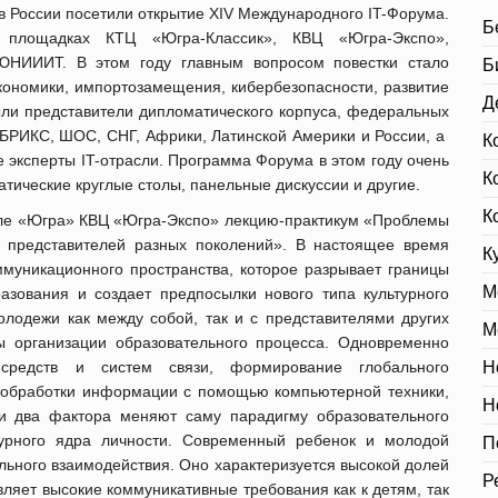
нов России посетили открытие XIV Международного IT-Форума.
Б
лощадках КТЦ «Югра-Классик», КВЦ «Югра-Экспо»,
 ЮНИИИТ. В этом году главным вопросом повестки стало
Б
ономики, импортозамещения, кибербезопасности, развитие
Д
ыли представители дипломатического корпуса, федеральных
 БРИКС, ШОС, СНГ, Африки, Латинской Америки и России, а
К
 эксперты IT-отрасли. Программа Форума в этом году очень
К
матические круглые столы, панельные дискуссии и другие.
К
але «Югра» КВЦ «Югра-Экспо» лекцию-практикум «Проблемы
е представителей разных поколений». В настоящее время
К
муникационного пространства, которое разрывает границы
М
зования и создает предпосылки нового типа культурного
лодежи как между собой, так и с представителями других
М
ы организации образовательного процесса. Одновременно
средств и систем связи, формирование глобального
Н
й обработки информации с помощью компьютерной техники,
Н
ти два фактора меняют саму парадигму образовательного
турного ядра личности. Современный ребенок и молодой
П
ального взаимодействия. Оно характеризуется высокой долей
Р
ляет высокие коммуникативные требования как к детям, так