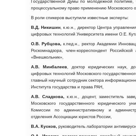
Государственной Думы по молодежной политике, 
процессуальному право применению Московского о
В роли спикеров выступили известные эксперты:
В.Д. Никишин
, к.ю.н., директор Центра управле
цифровых технологий Университета имени О.Е. Ку
О.В. Рубцова,
к.пед.н., ректор Академии Инновац
Роскомнадзора, член-корреспондент Российской
«Внешкольник»,
А.В. Минбалеев
, доктор юридических наук, д
цифровых технологий Московского государственног
главный научный сотрудник сектора информацион
Института государства и права РАН,
А.В. Сладкова,
к.ю.н., доцент, заместитель за
Московского государственного юридического у
Комиссии по административному и администр
отделения Ассоциации юристов России,
В.А. Кусков,
руководитель лаборатории антивирус
О.А. Ивасюк,
педагог-психолог, семейный консул